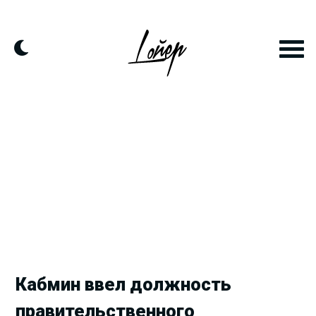
Продолжить
к
контенту
Кабмин ввел должность
правительственного