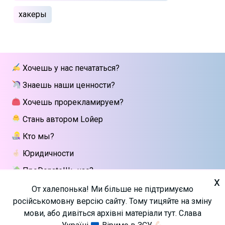
хакеры
Хочешь у нас печататься?
Знаешь наши ценности?
Хочешь прорекламируем?
Стань автором Lойер
Кто мы?
Юридичности
ПроDonateШь нас?
x
Напиши мне
От халепонька! Ми більше не підтримуємо
російськомовну версію сайту. Тому тицяйте на зміну
мови, або дивіться архівні матеріали тут. Слава