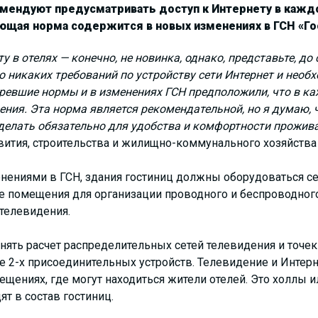
омендуют предусматривать доступ к Интернету в кажд
ющая норма содержится в новых изменениях в ГСН «Го
у в отелях — конечно, не новинка, однако, представьте, до
 никаких требований по устройству сети Интернет и необх
ревшие нормы и в изменениях ГСН предположили, что в к
дения. Эта норма является рекомендательной, но я думаю, 
 делать обязательно для удобства и комфортности прожива
вития, строительства и жилищно-коммунального хозяйства
ениями в ГСН, здания гостиниц должны оборудоваться се
 помещения для организации проводного и беспроводного
 телевидения.
ять расчет распределительных сетей телевидения и точек 
 2-х присоединительных устройств. Телевидение и Интер
щениях, где могут находиться жители отелей. Это холлы и
ят в состав гостиниц.