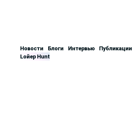
Продолжить
к
контенту
Новости
Блоги
Интервью
Публикации
Lойер Hunt