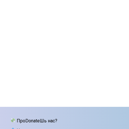
ПроDonateШь нас?