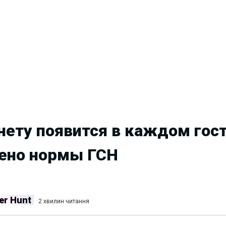
нету появится в каждом гос
лено нормы ГСН
er Hunt
2 хвилин читання