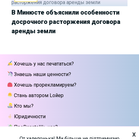
В Минюсте объяснили особенности
досрочного расторжения договора
аренды земли
Хочешь у нас печататься?
Знаешь наши ценности?
Хочешь прорекламируем?
Стань автором Lойер
Кто мы?
Юридичности
ПроDonateШь нас?
x
Напиши мне
От халепонька! Ми більше не підтримуємо