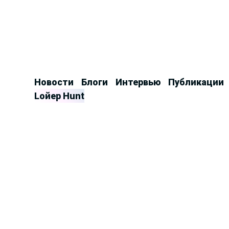
Продолжить
к
контенту
Новости
Блоги
Интервью
Публикации
Lойер Hunt