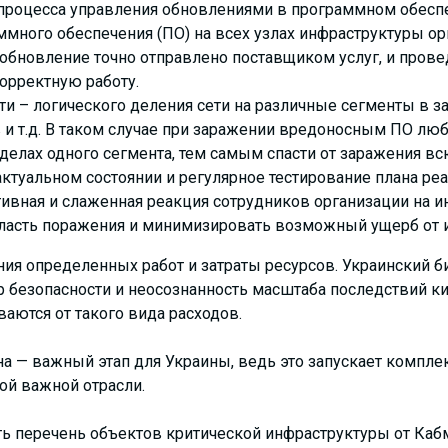
процесса управления обновлениями в программном обесп
ммного обеспечения (ПО) на всех узлах инфраструктуры о
 обновление точно отправлено поставщиком услуг, и пров
корректную работу.
и – логического деления сети на различные сегменты в з
 и т.д. В таком случае при заражении вредоносным ПО люб
делах одного сегмента, тем самым спасти от заражения вс
ктуальном состоянии и регулярное тестирование плана ре
тивная и слаженная реакция сотрудников организации на 
ласть поражения и минимизировать возможный ущерб от 
я определенных работ и затраты ресурсов. Украинский би
 безопасности и неосознанность масштаба последствий к
аются от такого вида расходов.
на — важный этап для Украины, ведь это запускает компл
ой важной отрасли.
ь перечень объектов критической инфраструктуры от Каб