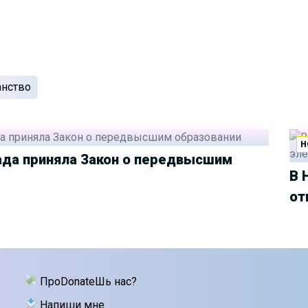
анство
Н
ада приняла Закон о передвысшим
В 
от
ПроDonateШь нас?
Напиши мне