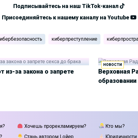
Подписывайтесь на наш TikTok-канал
Присоединяйтесь к нашему каналу на Youtube
ибербезопасность
киберпреступление
киберпростр
НОВОСТИ
 из-за закона о запрете
Верховная Р
образовании
я?
Хочешь прорекламируем?
Кто мы?
?
Стань автором Lойер
Юридичности