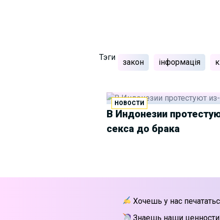
Тэги
закон
інформація
к
НОВОСТИ
В Индонезии протестуют
секса до брака
Хочешь у нас печататьс
Знаешь наши ценности