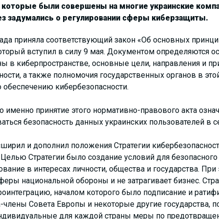
 которые были совершены на многие украинские комп
ез задумались о регулировании сферы киберзащиты.
 Рада приняла соответствующий закон «Об основных принци
оторый вступил в силу 9 мая. Документом определяются 
ы в киберпространстве, основные цели, направления и п
ности, а также полномочия государственных органов в эт
о обеспечению кибербезопасности.
 именно принятие этого нормативно-правового акта означ
аться безопасность данных украинских пользователей в се
ширил и дополнил положения Стратегии кибербезопаснос
. Целью Стратегии было создание условий для безопасног
ование в интересах личности, общества и государства. При
сферы национальной обороны и не затрагивает бизнес. Стр
вроинтеграцию, началом которого было подписание и рати
а-члены Совета Европы и некоторые другие государства,
индивидуальные для каждой страны меры по предотвраще