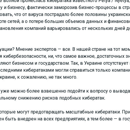
 волной пронеслась кибератака известного Petya / Nyetya
 и бизнесу, фактически заморозив бизнес-процессы в стра
вать, что от вируса пострадало более половины украински
оте сетей, а о потере больших объемов данных и финансов
ановления компаний варьировались от нескольких дней до
уации? Мнение экспертов — все. В нашей стране на тот мо
 кибербезопасности, ни, что самое важное, достаточных 
ляют бизнесом и государством. Так, в Украине отсутствуе
 последними кибератаками могли справиться только компа
краине, к сожалению, не так много.
с уже можно более взвешенно подойти к вопросу о выводах
льному снижению рисков подобных кибератак.
которые могут предотвращать масштабные кибератаки. Пр
 быть внедрен на всех предприятиях, а тем более — в гос